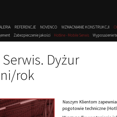
ALERIA
REFERENCJE
NOVENCO
WZMACNIANIE KONSTRUKCJI
O
gement
Zabezpieczenie jakości
Hotline - Mobile Serwis
Wyposażenie t
e Serwis. Dyżur
ni/rok
Naszym Klientom zapewniam
pogotowie techniczne (Hotl