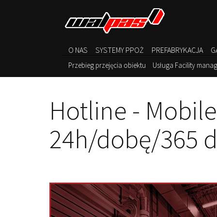
O NAS
SYSTEMY PPOŻ
PREFABRYKACJA
G
Przebieg przejęcia obiektu
Usługa Facility mana
Hotline - Mobil
24h/dobę/365 d