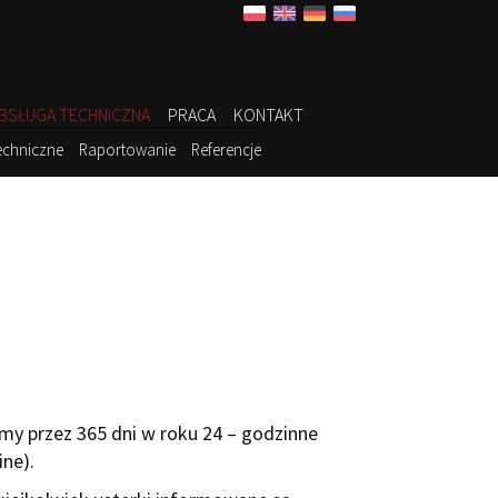
BSŁUGA TECHNICZNA
PRACA
KONTAKT
echniczne
Raportowanie
Referencje
y przez 365 dni w roku 24 – godzinne
ine).