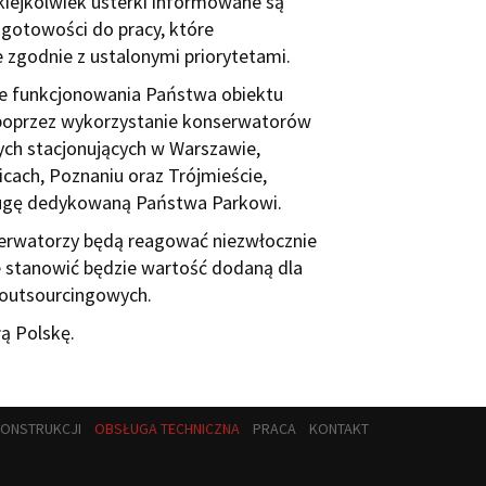
kiejkolwiek usterki informowane są
 gotowości do pracy, które
e zgodnie z ustalonymi priorytetami.
e funkcjonowania Państwa obiektu
 poprzez wykorzystanie konserwatorów
nych stacjonujących w Warszawie,
cach, Poznaniu oraz Trójmieście,
ługę dedykowaną Państwa Parkowi.
serwatorzy będą reagować niezwłocznie
ie stanowić będzie wartość dodaną dla
g outsourcingowych.
łą Polskę.
KONSTRUKCJI
OBSŁUGA TECHNICZNA
PRACA
KONTAKT