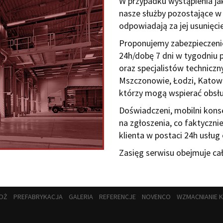
W przypadku wystąpienia ja
nasze służby pozostające w
odpowiadają za jej usunięci
Proponujemy zabezpieczeni
24h/dobę 7 dni w tygodniu
oraz specjalistów technicz
Mszczonowie, Łodzi, Katowi
którzy mogą wspierać obs
Doświadczeni, mobilni kon
na zgłoszenia, co faktyczn
klienta w postaci 24h usłu
Zasięg serwisu obejmuje ca
OŻ
PREFABRYKACJA
GALERIA
REFERENCJE
NOVENCO
WZMACNIANIE 