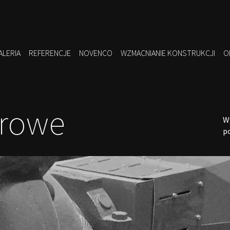
ALERIA
REFERENCJE
NOVENCO
WZMACNIANIE KONSTRUKCJI
O
arowe
W
p