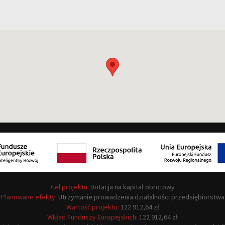
Cel projektu:
Dotacja na kapitał obrotowy
Planowane efekty:
Utrzymanie prowadzenia działalności przedsiębiorstwa
Wartość projektu:
122 912,64 zł
Wkład Funduszy Europejskich:
122 912,64 zł