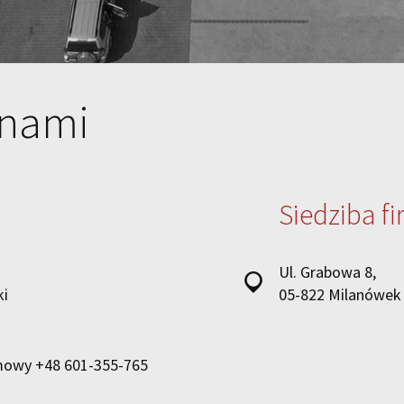
 nami
Siedziba f
Ul. Grabowa 8,
ki
05-822 Milanówek
rmowy
+48 601-355-765