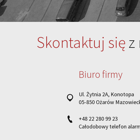
Skontaktuj się
z
Biuro firmy
Ul. Żytnia 2A, Konotopa
05-850 Ożarów Mazowiec
+48 22 280 99 23
Całodobowy telefon ala