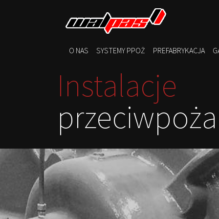
O NAS
SYSTEMY PPOŻ
PREFABRYKACJA
G
Instalacje
przeciwpoż